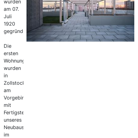
wurden
am 07.
Juli
1920
gegründet.
Die
ersten
Wohnungen
wurden
in
Zollstock direkt
am
Vorgebirgspark errichtet und
mit
Fertigstellung
unseres
Neubaus
im